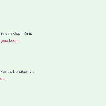
y van Kleef. Zij is
@gmail.com
.
unt u bereiken via
com
.