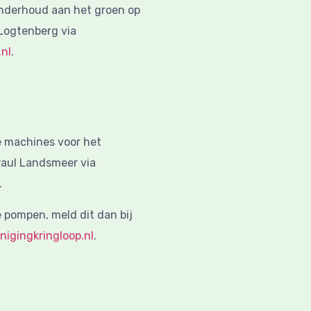
onderhoud aan het groen op
Logtenberg via
nl
.
e machines voor het
aul Landsmeer via
.
e pompen, meld dit dan bij
igingkringloop.nl
.