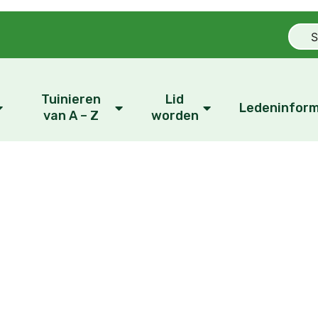
Tuinieren
Lid
Ledeninform
van A – Z
worden
Ons bestuur