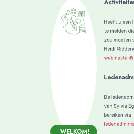
Activiteite
Heeft u een l
te melden die
zou moeten s
Heidi Midden
webmaster@tu
Ledenadmin
De ledenadmi
van Sylvia E
bereiken via
ledenadminis
WELKOM!