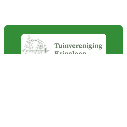
Wieldrechtse Zeedijk 6
3329 KT Dordrecht
webmaster@tuinverenigingkringloop.nl