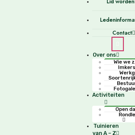
Lid worden
Ledeninforma
Contact
Over ons
Wie we z
Imker
Werkg
Soortenrij
Bestuu
Fotogale
Activiteiten
Open d
Rondle
Tuinieren
van A – Z