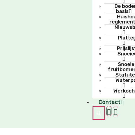
De bode
basis
Huishou
reglemen
Nieuwsb
Platte
Prijslijs
Snoeic
Snoeie
fruitbome
Statut
Waterp
Werkoch
Contact