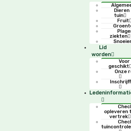
Algeme
Dieren
tuin
Fruit
Groent
Plage
ziekten
Snoeie
Lid
worden
Voor
geschikt
Onze r
Inschrijf
Ledeninformati
Check
opleveren t
vertrek
Check
tuincontrol